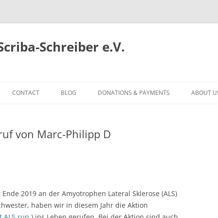
criba-Schreiber e.V.
CONTACT
BLOG
DONATIONS & PAYMENTS
ABOUT U
uf von Marc-Philipp D
t Ende 2019 an der Amyotrophen Lateral Sklerose (ALS)
wester, haben wir in diesem Jahr die Aktion
REUNION 2012
t ALS.run
) ins Leben gerufen. Bei der Aktion sind auch
ADT