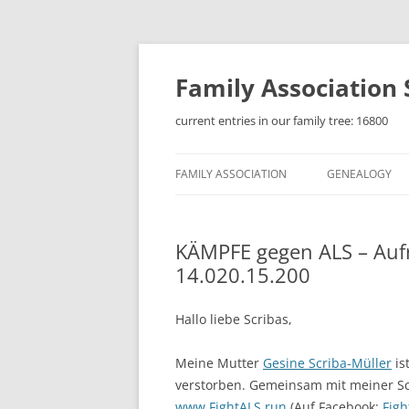
Skip
to
content
Family Association S
current entries in our family tree: 16800
FAMILY ASSOCIATION
GENEALOGY
SATZUNG DES FAMILIENBUNDES
SCRIBA-SCHREIBER E.V.
KÄMPFE gegen ALS – Aufr
14.020.15.200
HISTORY
COAT OF ARMS
Hallo liebe Scribas,
FAMILY-NEWSLETTER
Meine Mutter
Gesine Scriba-Müller
is
verstorben. Gemeinsam mit meiner Sch
FAMILY REUNIONS
FAMILY 
www.FightALS.run
(Auf Facebook:
Figh
DARMST