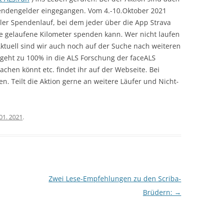
pendengelder eingegangen. Vom 4.-10.Oktober 2021
REUNION 2015 HAMBURG
eller Spendenlauf, bei dem jeder über die App Strava
pe gelaufene Kilometer spenden kann. Wer nicht laufen
NTAG AM 04. UND 05. MAI
Aktuell sind wir auch noch auf der Suche nach weiteren
F DER HALBINSEL SCHEID
geht zu 100% in die ALS Forschung der faceALS
SEE
machen könnt etc. findet ihr auf der Webseite. Bei
. Teilt die Aktion gerne an weitere Läufer und Nicht-
01. 2021
.
Zwei Lese-Empfehlungen zu den Scriba-
Brüdern:
→