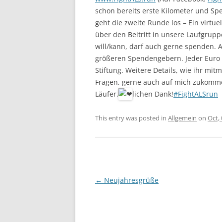
schon bereits erste Kilometer und S
FAMILY 
geht die zweite Runde los – Ein virtu
über den Beitritt in unsere Laufgrup
FAMILIE
will/kann, darf auch gerne spenden. 
2024 AU
größeren Spendengebern. Jeder Euro 
AM EDER
Stiftung. Weitere Details, wie ihr mit
Fragen, gerne auch auf mich zukommen
Läufer.
lichen Dank!
#FightALSrun
This entry was posted in
Allgemein
on
Oct, 
Post
←
Neujahresgrüße
navigation