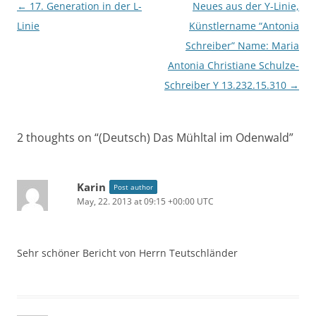
Post
←
17. Generation in der L-
Neues aus der Y-Linie,
navigation
Linie
Künstlername “Antonia
Schreiber” Name: Maria
Antonia Christiane Schulze-
Schreiber Y 13.232.15.310
→
2 thoughts on “
(Deutsch) Das Mühltal im Odenwald
”
Karin
Post author
May, 22. 2013 at 09:15 +00:00 UTC
Sehr schöner Bericht von Herrn Teutschländer